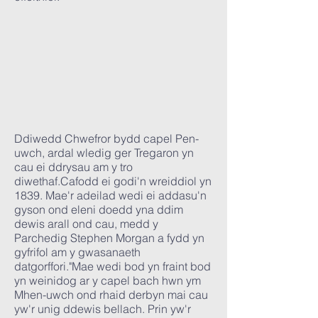
Ddiwedd Chwefror bydd capel Pen-
uwch, ardal wledig ger Tregaron yn
cau ei ddrysau am y tro
diwethaf.Cafodd ei godi'n wreiddiol yn
1839. Mae'r adeilad wedi ei addasu'n
gyson ond eleni doedd yna ddim
dewis arall ond cau, medd y
Parchedig Stephen Morgan a fydd yn
gyfrifol am y gwasanaeth
datgorffori."Mae wedi bod yn fraint bod
yn weinidog ar y capel bach hwn ym
Mhen-uwch ond rhaid derbyn mai cau
yw'r unig ddewis bellach. Prin yw'r