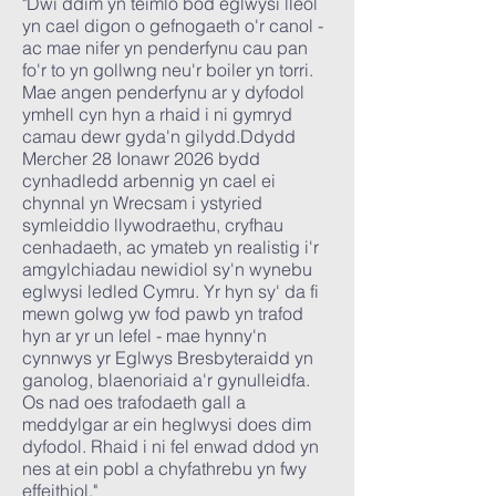
"Dwi ddim yn teimlo bod eglwysi lleol
yn cael digon o gefnogaeth o'r canol -
ac mae nifer yn penderfynu cau pan
fo'r to yn gollwng neu'r boiler yn torri.
Mae angen penderfynu ar y dyfodol
ymhell cyn hyn a rhaid i ni gymryd
camau dewr gyda'n gilydd.Ddydd
Mercher 28 Ionawr 2026 bydd
cynhadledd arbennig yn cael ei
chynnal yn Wrecsam i ystyried
symleiddio llywodraethu, cryfhau
cenhadaeth, ac ymateb yn realistig i'r
amgylchiadau newidiol sy'n wynebu
eglwysi ledled Cymru.
Yr hyn sy' da fi
mewn golwg yw fod pawb yn trafod
hyn ar yr un lefel - mae hynny'n
cynnwys yr Eglwys Bresbyteraidd yn
ganolog, blaenoriaid a'r gynulleidfa.
Os nad oes trafodaeth gall a
meddylgar ar ein heglwysi does dim
dyfodol. Rhaid i ni fel enwad ddod yn
nes at ein pobl a chyfathrebu yn fwy
effeithiol."