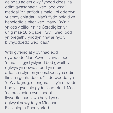
aelodau ac ers dwy flynedd does 'na
ddim gwasanaeth wedi bod yma,"
meddai."Yn anffodus rhaid i ni dderbyn
yr amgylchiadau. Mae'r ffyddloniaid yn
heneiddio a nifer wedi marw."Ry'n ni
yn oes y cilio. Yn ne Ceredigion yn
unig mae 28 o gapeli rwy' i wedi bod
yn pregethu ynddyn nhw ar hyd y
blynyddoedd wedi cau."
Wrth gyfeirio at y gynhadledd
dywedodd Nan Powell-Davies bod
"rhaid i ni gyd ystyried bod gwaith yr
eglwys yn newid a bod yn rhaid
addasu i ofynion yr oes.Does yna ddim
ffiniau i genhadaeth. Yn ddiweddar yn
Yr Wyddgrug, er enghraifft, ry'n ni wedi
bod yn gweithio gyda ffoaduriaid. Mae
'na brosiectau cymunedol
llwyddiannus iawn hefyd yn sail i
eglwysi newydd ym Mlaenau
Ffestiniog a Phontypridd.