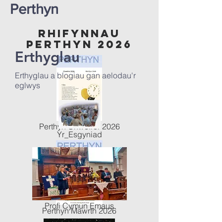
Perthyn
rHifyNnau
Perthyn 2026
Erthyglau
Erthyglau a blogiau gan aelodau'r
eglwys
Perthyn Chwefror 2026
Yr_Esgyniad
Profi Cymun Emaus
Perthyn Mawrth 2026