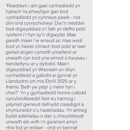
"Roeddwn i am gael cynhadledd yn
hytrach na phwyllgor gan bod
cynhadledd yn cynnwys pawb - nid
dim ond cynrychiolwyr. Dwi'n meddwl
bod digwyddiad o'r fath yn deffro pobl
rywfaint i'r hyn sy'n digwydd. Mae
gwaith mawr i'w wneud ac mae wedi
bod yn llawer cliriach bod pobl ar lawr
gwlad angen cymorth ymarferol ar
unwaith cyn bod yna ormod o bwysau i
benderfynu ar y dyfodol. Mae'r
digwyddiad yn Wrecsam yn dilyn
cynhadledd a gafodd ei gynnal yn
Llandudno ym mis Ebrill 2025 ar y
thema 'Beth yw ystyr y meini hyn i
chwi?' Yn y gynhadledd honno cafodd
cynulleidfaoedd lleol eu hannog i
ystyried gwneud defnydd creadigol a
chymunedol o'u hadeiladau. Yn amlwg
bydd adeiladau o dan y chwyddwydr
unwaith eto wrth i'n gwariant arnyn
nhw fod yn enfawr - ond yn bennaf