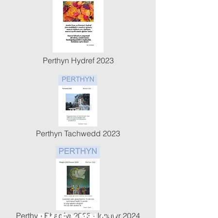
Perthyn Hydref 2023
Perthyn Tachwedd 2023
Perthyn Rhagfyr 2023 - Ionawr 2024
rhifynNau