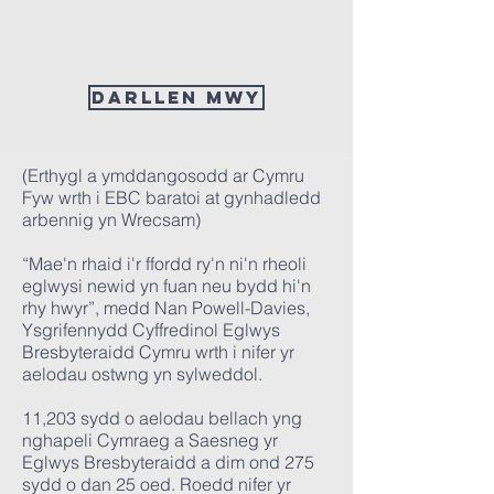
Darllen mwy
(Erthygl a ymddangosodd ar Cymru
Fyw wrth i EBC baratoi at gynhadledd
arbennig yn Wrecsam)
“Mae'n rhaid i'r ffordd ry'n ni'n rheoli
eglwysi newid yn fuan neu bydd hi'n
rhy hwyr”, medd Nan Powell-Davies,
Ysgrifennydd Cyffredinol Eglwys
Bresbyteraidd Cymru wrth i nifer yr
aelodau ostwng yn sylweddol.
11,203 sydd o aelodau bellach yng
nghapeli Cymraeg a Saesneg yr
Eglwys Bresbyteraidd a dim ond 275
sydd o dan 25 oed. Roedd nifer yr