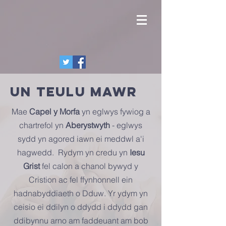
Un teulu mawr
Mae
Capel y Morfa
yn eglwys fywiog a
chartrefol yn
Aberystwyth
- eglwys
sydd yn agored iawn ei meddwl a'i
hagwedd. Rydym yn credu yn
Iesu
Grist
fel calon a chanol bywyd y
Cristion ac fel ffynhonnell ein
hadnabyddiaeth o Dduw. Yr ydym yn
ceisio ei ddilyn o ddydd i ddydd gan
ddibynnu arno am faddeuant am bob