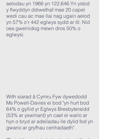
aelodau yn 1966 yn 122,646.Yn ystod
y flwyddyn ddiwethaf mae 20 capel
wedi cau ac mae llai nag ugain aelod
yn 57% o'r 442 eglwys sydd ar ôl. Nid
oes gweinidog mewn dros 50% o
eglwysi.
Wrth siarad â Cymru Fyw dywedodd
Ms Powell-Davies ei bod "yn hurt bod
64% o gyllid yr Eglwys Bresbyteraidd
(53% ar yswiriant) yn cael ei wario ar
hyn o bryd ar adeiladau lle dylid fod yn
gwario ar gryfhau cenhadaeth".