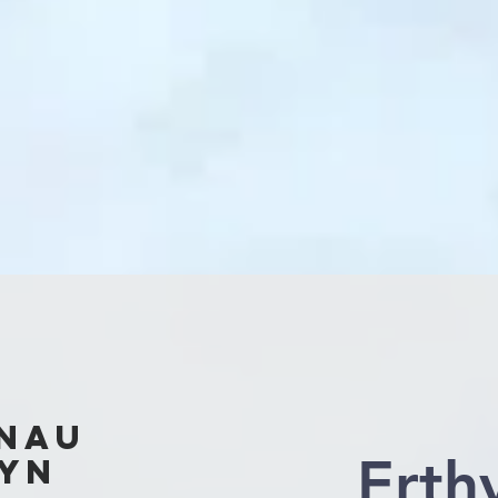
nau
Erth
yn