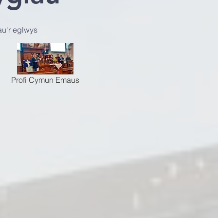
au'r eglwys
Profi Cymun Emaus