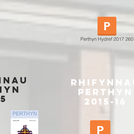
Perthyn Hydref 2017 260
Nnau
rhifynNa
hyn
Perthyn
5
2015-16