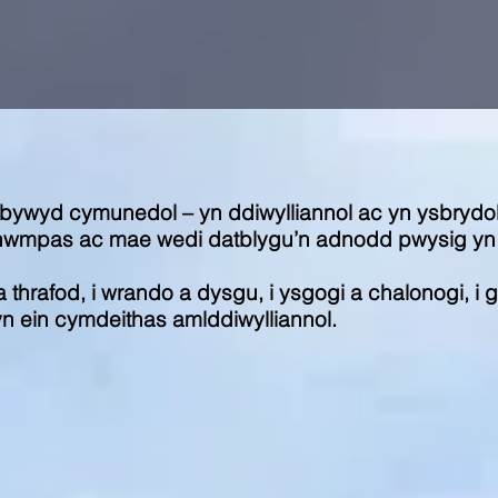
ywyd cymunedol – yn ddiwylliannol ac yn ysbrydol, 
i chwmpas ac mae wedi datblygu’n adnodd pwysig yn 
hrafod, i wrando a dysgu, i ysgogi a chalonogi, i 
yn ein cymdeithas amlddiwylliannol.