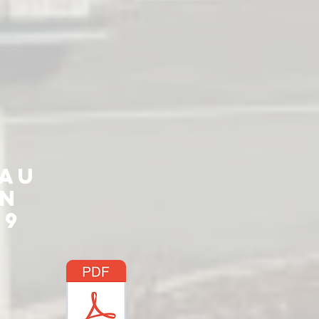
au
yn
19