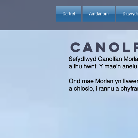
Cartref
Amdanom
Digwyd
Canol
Sefydlwyd Canolfan Morla
a thu hwnt. Y mae’n anelu
Ond mae Morlan yn llawer 
a chlosio, i rannu a chyf