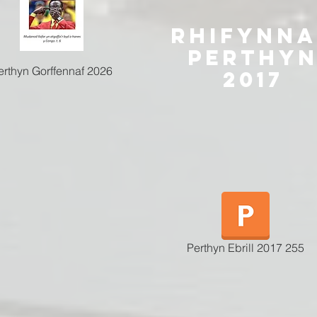
rHifyNn
Perthy
erthyn Gorffennaf 2026
2017
Perthyn Ebrill 2017 255