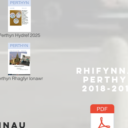
Perthyn Hydref 2025
rHifyNn
Perth
rthyn Rhagfyr Ionawr
2018-20
Nnau