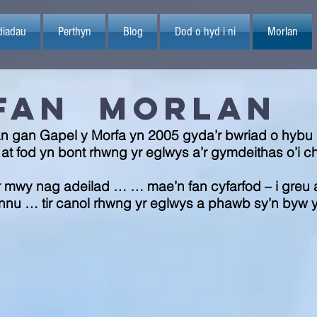
diadau
Perthyn
Blog
Dod o hyd i ni
Morlan
fan Morlan
n gan Gapel y Morfa yn 2005 gyda’r bwriad o hybu b
 at fod yn bont rhwng yr eglwys a’r gymdeithas o’
mwy nag adeilad … … mae’n fan cyfarfod – i greu a t
rannu … tir canol rhwng yr eglwys a phawb sy’n byw 