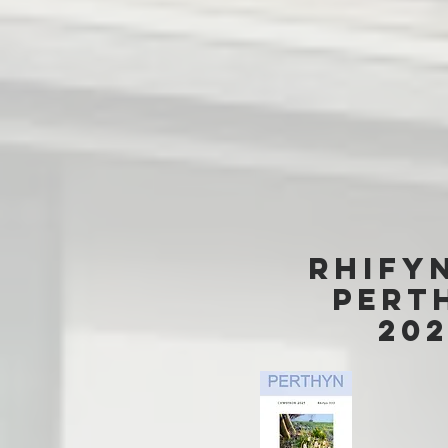
rHify
Pert
202